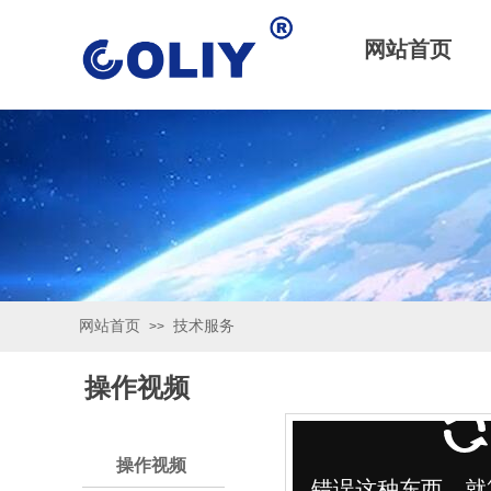
网站首页
网站首页
技术服务
>>
操作视频
操作视频