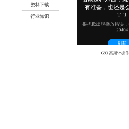
资料下载
行业知识
G93 高斯计操