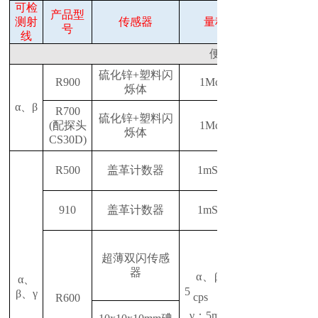
可检
产品型
测射
传感器
量程
号
线
便携式
硫化锌
+塑料闪
R900
1Mcps
烁体
α、β
R700
硫化锌
+塑料闪
(配探头
1Mcps
烁体
CS30D)
R500
盖革计数器
1mSv/h
910
盖革计数器
1mSv/h
超薄双闪传感
器
α、β
：
α、
5
β、γ
cps
R600
γ：
5
mSv/h