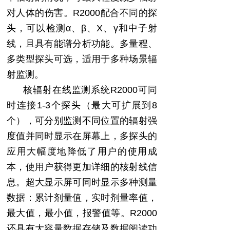
对人体的伤害。
R2000
配合不同的探
头，可以检测
α
、
β
、
Χ
、
γ
和中子
射
线，且具有能谱分析功能。多量程、
多类型探头可选，适用于多种场景辐
射监测。
核辐射在线监测系统
R2000
可同
时连接
1-
3
个探头（
最大
可扩展到
8
个），可分别
监
测不同位置的辐射强
度值并同时显示在屏幕上，多探头的
应用大幅度地降低了用户的使用成
本
，使用户获得更加详细的核射线信
息。
超大显示屏可同时显示多种测量
数据：
累计剂量值
，实时
剂量率
值，
最大值，最小值，报警值等
。
R2000
还具有
大容量数据存储及数据阅读功