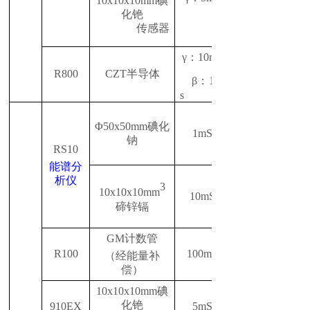
10
x
10
x
10mm碘
化铯
传感器
γ：
10
mSv/h
R
800
CZT半导体
5
β：
10
s
Φ50x50mm碘化
1mSv/h
钠
RS10
能谱分
析仪
3
10x10x10mm
10mSv/h
碲锌镉
GM计数管
R
100
100
mSv/h
（
经能量补
偿）
10
x
10
x
10mm碘
化铯
910EX
5
mSv/h