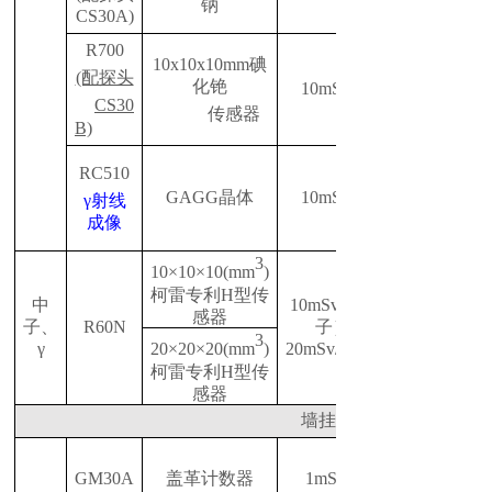
钠
CS30A)
R700
10
x
10
x
10mm碘
(配探头
化铯
10mSv/h
CS30
传感器
B)
RC510
GAGG晶体
10mSv/h
γ射线
成像
3
10×10×10(mm
)
柯雷专利H型传
中
10mSv/h(中
感器
子、
R60N
子）
3
γ
20mSv/h(γ）
20×20×20(mm
)
柯雷专利H型传
感器
墙挂式
GM30A
盖革计数器
1mSv/h