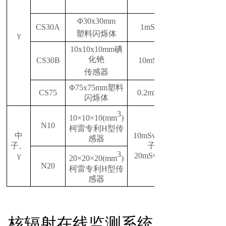
Φ30x30mm
CS30A
1mSv/h
塑料闪烁体
γ
1
0
x
10
x
10mm碘
化铯
CS30B
10
mSv/h
传感器
Φ75x75mm塑料
CS75
0.2mSv/h
闪烁体
3
10×10×10(mm
)
N10
柯雷专利H型传
中
10mSv/h(中
感器
子、
子
)
3
γ
20mSv/h(γ
20×20×20(mm
)
N20
柯雷专利H型传
感器
核辐
射在线监测系
统