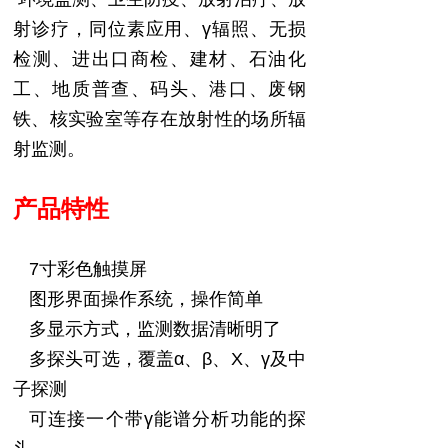
射诊疗，
同位素应用
、
γ
辐照、无损
检测、进出口商检、建材、石油化
工、地质普查、码
头、港口、废钢
铁、核实验室等存在放射性的场所
辐
射监测
。
产品特性
7
寸彩色触摸屏
图形界面操作系统，操作简单
多显示方式，监测数据清晰明了
多探头可选，覆盖
α
、
β
、
X
、
γ
及中
子探测
可连接一个
带
γ
能谱分析功能
的探