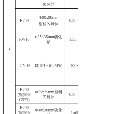
传感器
Φ80x80mm
R750
0.2mSv/h
塑料闪烁体
φ35×35mm碘化
RW10
1.5mSv/h
钠
γ
ION-H
能量补偿
GM管
100
Sv/h
R700
Φ75x75mm塑料
(配探头
0.2mSv/h
闪烁体
CS75)
R700
Φ30x30mm碘化
(配探头
1mSv/h