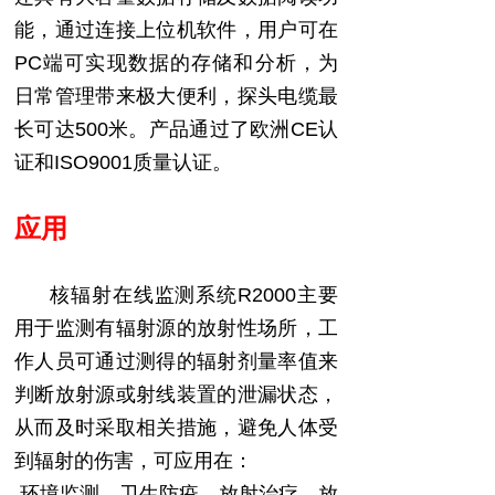
能，
通过连接上位机软件，
用户可在
PC
端
可
实现数据的存储和分析
，为
日常管理带来极大便利，
探头
电缆最
长可达
500
米。
产品通过了欧洲
CE
认
证和
ISO9001
质量认证。
应用
核辐射在线监测系统
R2000
主要
用于监测有辐射源的放射性场所，工
作人员可通过测得的辐射剂量率值来
判断放射源或射线装置的泄漏状态，
从而及时采取相关措施，避免人体受
到辐射的伤害，可应用
在
：
环境监测、卫生防疫、
放射治疗
、
放