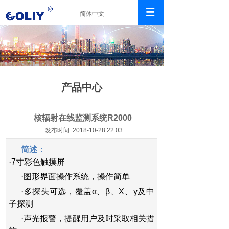
简体中文
产品中心
核辐射在线监测系统R2000​
发布时间: 2018-10-28 22:03
简述：
·
7
寸彩色触摸屏
·
图形界面操作系统，操作简单
·
多探头可选，覆盖
α
、
β
、
X
、
γ
及中
子探测
·
声光报警，提醒用户及时采取相关措