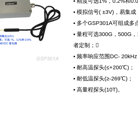
•
精度可选1%，0.2%和0.
•
模拟信号( ±3V)，易集成
•
多个GSP301A可组成
•
量程可选300G，500G，1
者定制；
•
频率响应范围DC- 20kH
•
耐高温探头(≤+200℃)；
•
耐低温探头(≥-269℃)；
•
高量程探头(10T)。