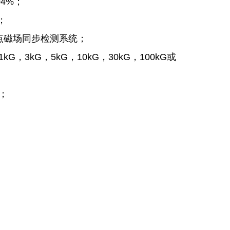
04%；
；
多点磁场同步检测系统；
kG，3kG，5kG，10kG，30kG，100kG或
z；