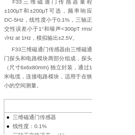
F33
三维磁通门传感器量程
±100μT
和
±200μT
可选，频率响应
DC-5Hz
，线性度小于
0.1%
，三轴正
交性误差小于
1°
和噪声
<300pT rms/
√Hz at 1Hz
，模拟输出
±2.5V
。
F33
三维磁通门传感器由三维磁通
门探头和电路模块两部分组成，探头
（尺寸
6x6x80mm)
独立封装，通过
1
米电缆，连接电路模块，适用于在狭
小的空间测量。
●
三维磁通门传感器
●
线性度：
0.1%