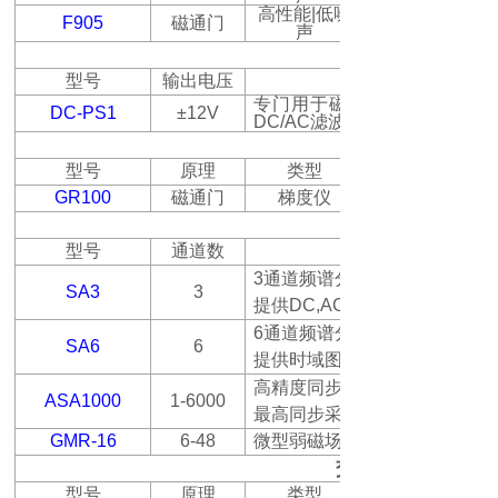
高性能
|
低噪
F905
磁通门
声
型号
输出电压
专门用于磁通门传感器的高
DC-PS1
±12V
DC/AC
滤波
型号
原理
类型
GR100
磁通门
梯度仪
型号
通道数
3
通道频谱分析仪，可连接
SA3
3
提供
DC,AC RMS
6
通道频谱分析仪，可同时连接
SA6
6
提供时域图和频谱分析功能
高精度同步采集系统，最多可
ASA1000
1-6000
最高同步采集速度
GMR-16
6-48
微型弱磁场传感器阵列，可同
交流磁场测量
型号
原理
类型