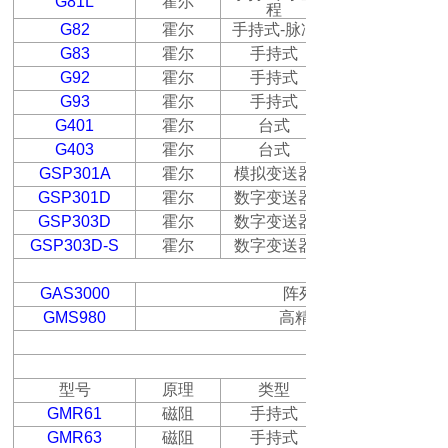
G81L
霍尔
程
G82
霍尔
手持式
-
脉冲
G83
霍尔
手持式
G92
霍尔
手持式
G93
霍尔
手持式
G401
霍尔
台式
G403
霍尔
台式
GSP301A
霍尔
模拟变送器
GSP301D
霍尔
数字变送器
GSP303D
霍尔
数字变送器
GSP303D-S
霍尔
数字变送器
GAS3000
阵列磁场检测系统，同
GMS980
高精度高斯计标定系统
弱磁场测量仪器
型号
原理
类型
GMR61
磁阻
手持式
GMR63
磁阻
手持式