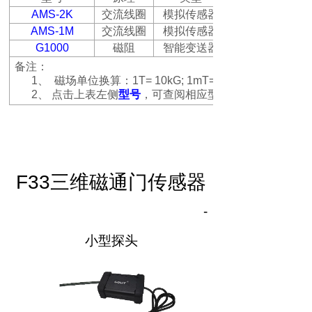
AMS-2K
交流线圈
模拟传感器
AMS-1M
交流线圈
模拟传感器
G1000
磁阻
智能变送器
备注：
1、
磁场单位换算：
1T= 10kG; 1mT= 10G; 1μT= 10mG;
2、
点击上表左侧
型号
，可查阅相应型号的产品资料
F33
三维磁通门传感器
-
小型探头