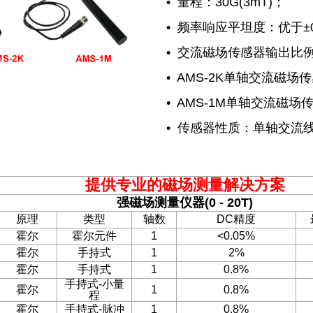
• 量程：30G(3mT)；
• 频率响应平坦度：优于±0
• 交流磁场传感器输出比例：
• AMS-2K单轴交流磁场传
• AMS-1M单轴交流磁场传
• 传感器性质：单轴交流
提供专业的磁场测量解决方案
强磁场测量仪器
(0 - 20T)
原理
类型
轴数
DC
精度
霍尔
霍尔元件
1
<0.05%
霍尔
手持式
1
2%
霍尔
手持式
1
0.8%
手持式
-
小量
霍尔
1
0.8%
程
霍尔
手持式
-
脉冲
1
0.8%