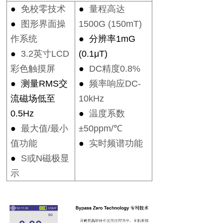
●
免校零技术
●
量程高达
●
图形界面操
1500G (150mT)
作系统
●
分辨率
1mG
●
3.2
英寸
LCD
(0.1μT)
彩色触摸屏
●
DC
精度
0.8%
●
测量
RMS
交
●
频率响应
DC-
流磁场低至
10kHz
0.5Hz
●
温度系数
●
最大值
/
最小
±50ppm/
℃
值功能
●
实时频谱功能
●
S
或
N
磁极显
示