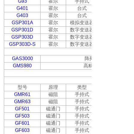
G93
霍尔
手持式
G401
霍尔
台式
G403
霍尔
台式
GSP301A
霍尔
模拟变送器
GSP301D
霍尔
数字变送器
GSP303D
霍尔
数字变送器
GSP303D-S
霍尔
数字变送器
GAS3000
阵列磁场检测系统，同
GMS980
高精度高斯计标定系统
弱磁场测量仪器
型号
原理
类型
GMR61
磁阻
手持式
GMR63
磁阻
手持式
GF501
磁通门
手持式
GF503
磁通门
手持式
GF601
磁通门
手持式
GF603
磁通门
手持式