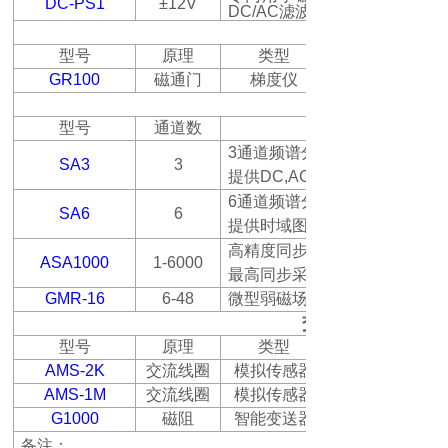
DC-PS1
±12V
DC/AC
滤波
型号
原理
类型
GR100
磁通门
梯度仪
型号
通道数
3
通道频谱分析仪，可连接
SA3
3
提供
DC,AC RMS
6
通道频谱分析仪，可同时连接
SA6
6
提供时域图和频谱分析功能
高精度同步采集系统，最多可
ASA1000
1-6000
最高同步采集速度
GMR-16
6-48
微型弱磁场传感器阵列，可同
交流磁场测量
型号
原理
类型
AMS-2K
交流线圈
模拟传感器
AMS-1M
交流线圈
模拟传感器
G1000
磁阻
智能变送器
备注：