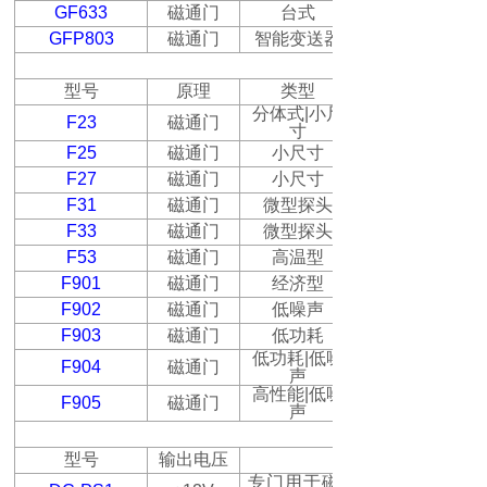
GF633
磁通门
台式
GFP803
磁通门
智能变送器
型号
原理
类型
分体式
|
小尺
F23
磁通门
寸
F25
磁通门
小尺寸
F27
磁通门
小尺寸
F31
磁通门
微型探头
F33
磁通门
微型探头
F53
磁通门
高温型
F901
磁通门
经济型
F902
磁通门
低噪声
F903
磁通门
低功耗
低功耗
|
低噪
F904
磁通门
声
高性能
|
低噪
F905
磁通门
声
型号
输出电压
专门用于磁通门传感器的高