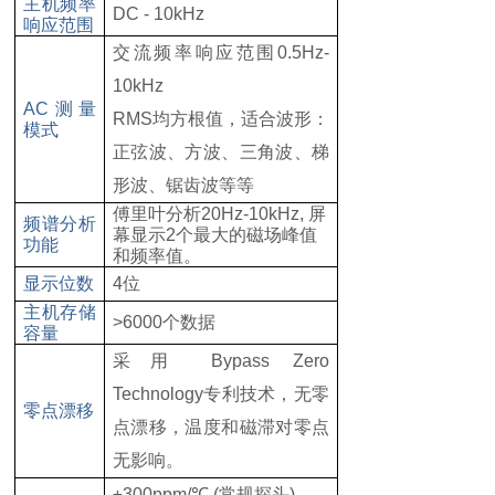
主机频率
DC - 10kHz
响应范围
交流频率响应范围
0.5Hz-
10kHz
AC
测量
RMS
均方根值，适合波形：
模式
正弦波、方波、三角波、梯
形波、锯齿波等等
傅里叶分析
20Hz-10kHz,
屏
频谱分析
幕显示
2
个最大的磁场峰值
功能
和频率值。
显示位数
4
位
主机存储
>6000
个数据
容量
采用
Bypass Zero
Technology
专利技术，无零
零点漂移
点漂移，温度和磁滞对零点
无影响。
±300ppm/
℃
(
常规探头
)