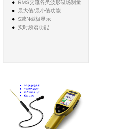
●
RMS
交流各类波形磁场测量
●
最大值
/
最小值功能
●
S
或
N
磁极显示
●
实时频谱功能