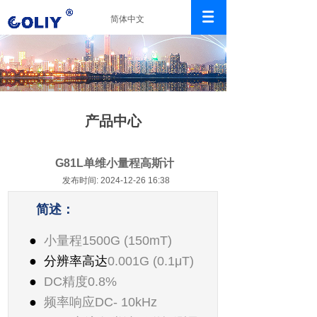
简体中文
产品中心
G81L单维小量程高斯计
发布时间: 2024-12-26 16:38
简述：
●
小量程
1500G (150mT)
●
分辨率高达
0.001G (0.1μT)
●
DC
精度
0.8%
●
频率响应
DC- 10kHz