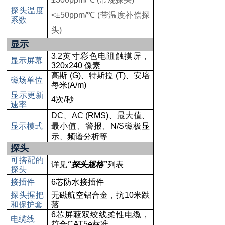
探头温度
<±50ppm/
℃
(
带温度补偿探
系数
头
)
显示
3.2
英寸彩色电阻触摸屏，
显示屏幕
320x240
像素
高斯
(G)
、特斯拉
(T)
、安培
磁场单位
每米
(A/m)
显示更新
4
次
/
秒
速率
DC
、
AC (RMS)
、最大值、
显示模式
最小值、警报、
N/S
磁极显
示、频谱分析等
探头
可搭配的
详见
“
探头规格
”
列表
探头
接插件
6
芯防水接插件
探头握把
无磁航空铝合金，抗
10
米跌
和保护套
落
6
芯屏蔽双绞线柔性电缆，
电缆线
符合
CAT5e
标准