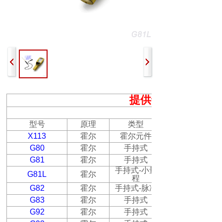
提供专业的磁场测
强磁场测量仪器
型号
原理
类型
X
113
霍尔
霍尔元件
G80
霍尔
手持式
G81
霍尔
手持式
手持式
-
小量
G81L
霍尔
程
G82
霍尔
手持式
-
脉冲
G83
霍尔
手持式
G92
霍尔
手持式