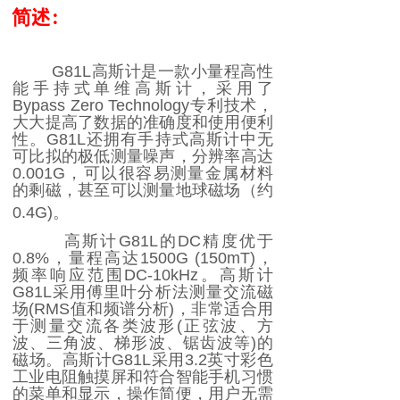
简述：
G81L
高斯计是一款小量程高性
能手持式单维高斯计，采用了
Bypass Zero Technology
专利技术，
大大提高了数据的准确度和使用便利
性。
G81L
还拥有手持式高斯计中无
可比拟的极低测量噪声，分辨率高达
0.001G
，可以很容易测量金属材料
的剩磁，甚至可以测量地球磁场（约
0.4G)
。
高斯计
G81L
的
DC
精度优于
0.8%
，量程高达
1500G (150mT)
，
频率响应范围
DC-10kHz
。高斯计
G81L
采用傅里叶分析法测量交流磁
场
(RMS
值和频谱分析
)
，非常适合用
于测量交流各类波形
(
正弦波、方
波、三角波、梯形波、锯齿波等
)
的
磁场。高斯计
G81L
采用
3.2
英寸彩色
工业电阻触摸屏和符合智能手机习惯
的菜单和显示，操作简便，用户无需