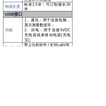
标准
1.5
米；可订制最长
30
电缆长度
米
USB
接口
1
、通讯：用于连接电脑，
显示测量数据等；
功能
2
、供电：用于连接
5VDC
充电器或者移动电源
(
充电
宝
)
。
带上位机软件
/
支持
LabVIE
软件
/
驱
W
软件开发，用户需自行获
动
得LabVIEW的CA证书。
模拟输出
线性度
±0.8%
(DC)
实时输出，输出电压与磁
功能
场强度成比例关系
满量程电
±5 V
压
比例关系
标准
30mT/V
频率响应
见探头频率响应参数
范围