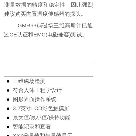
测量数据的精度和稳定性，因此强烈
建议购买内置温度传感器的探头。
GMR63
弱磁场三维高斯计已通
过
CE
认证和
EMC(
电磁兼容
)
测试。
●
三维磁场检测
●
符合人体工程学设计
●
图形界面操作系统
●
3.2
英寸
LCD
彩色触摸屏
●
最大值
/
最小值
/
保持功能
●
智能记录和查看
●
XYZ
分量值和矢量值显示