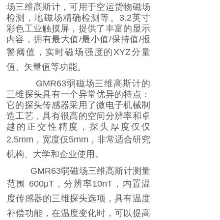
场三维高斯计，可用于空运货物磁场
检测，地磁场精确检测等。
3.2
英寸
彩色工业触摸屏，提供了丰富的显示
内容，拥有最大值
/
最小值
/
保持值
/
报
警阈值，实时磁场强度的
XYZ
分量
值、矢量值等功能。
GMR63
弱磁场三维高斯计的
三维探头具有一个异常优异的特点：
它的探头传感器采用了微电子机械制
造工艺，具有很高的空间分辨率和卓
越的正交性精度，探头厚度仅仅
2.5mm
，宽度仅
5mm
，非常适合研究
机构、大学和企业使用。
GMR63
弱磁场三维高斯计测量
范围
600μT
，分辨率
10nT
，内置温
度传感器的三维探头选项，具有温度
补偿功能，在温度变化时，可以提高