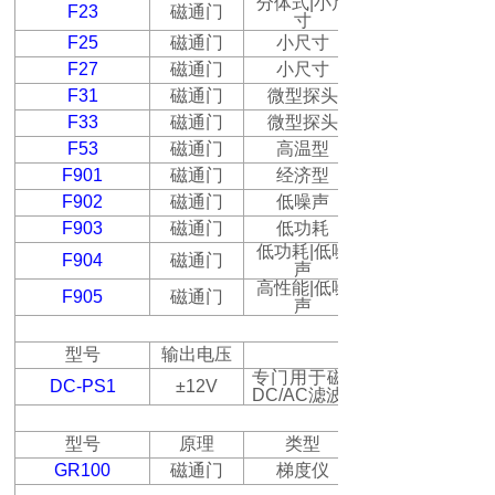
分体式
|
小尺
F23
磁通门
寸
F25
磁通门
小尺寸
F27
磁通门
小尺寸
F31
磁通门
微型探头
F33
磁通门
微型探头
F53
磁通门
高温型
F901
磁通门
经济型
F902
磁通门
低噪声
F903
磁通门
低功耗
低功耗
|
低噪
F904
磁通门
声
高性能
|
低噪
F905
磁通门
声
型号
输出电压
专门用于磁通门传感器的高
DC-PS1
±12V
DC/AC
滤波
型号
原理
类型
GR100
磁通门
梯度仪