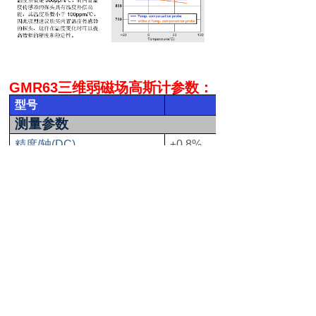
GMR63
三维弱磁场高斯计参数：
型号
测量参数
精度
/
轴
(DC)
±0.8%
量程
/
轴
600μT (6G)
分辨率
10nT (0.1mG)
显示位数
5
频率响应范围
[f
]
DC - 80Hz
T
<±500ppm/
典型温度系数
<±100ppm/
前面板
显示类型
3.2
英寸彩色电阻触摸屏，