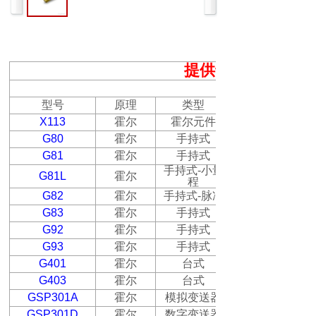
提供专业的磁场测
强磁场测量仪器
型号
原理
类型
X
113
霍尔
霍尔元件
G80
霍尔
手持式
G81
霍尔
手持式
手持式
-
小量
G81L
霍尔
程
G82
霍尔
手持式
-
脉冲
G83
霍尔
手持式
G92
霍尔
手持式
G93
霍尔
手持式
G401
霍尔
台式
G403
霍尔
台式
GSP301A
霍尔
模拟变送器
GSP301D
霍尔
数字变送器