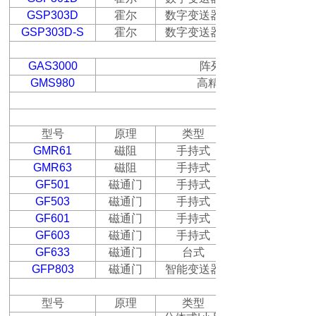
GSP303D
霍尔
数字变送器
GSP303D-S
霍尔
数字变送器
GAS3000
阵列磁场检测系统，同
GMS980
高精度高斯计标定系统
弱磁场测量仪器
型号
原理
类型
GMR61
磁阻
手持式
GMR63
磁阻
手持式
GF501
磁通门
手持式
GF503
磁通门
手持式
GF601
磁通门
手持式
GF603
磁通门
手持式
GF633
磁通门
台式
GFP803
磁通门
智能变送器
型号
原理
类型