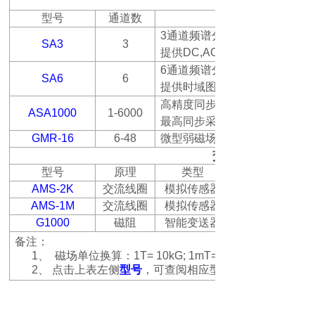
型号
通道数
3
通道频谱分析仪，可连接
SA3
3
提供
DC,AC RMS
6
通道频谱分析仪，可同时连接
SA6
6
提供时域图和频谱分析功能
高精度同步采集系统，最多可
ASA1000
1-6000
最高同步采集速度
GMR-16
6-48
微型弱磁场传感器阵列，可同
交流磁场测量
型号
原理
类型
AMS-2K
交流线圈
模拟传感器
AMS-1M
交流线圈
模拟传感器
G1000
磁阻
智能变送器
备注：
1、
磁场单位换算：
1T= 10kG; 1mT= 10G; 1μT= 10mG;
2、
点击上表左侧
型号
，可查阅相应型号的产品资料